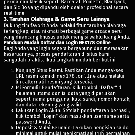
permainan klasik seperti Baccarat, Roulette, Blackjack,
dan Sic Bo yang dipandu oleh dealer profesional secara
real-time.
3. Taruhan Olahraga & Game Seru Lainnya
Dukung tim favorit Anda melalui fitur taruhan olahraga
terlengkap, atau nikmati berbagai game arcade seru
yang dirancang khusus untuk mengisi waktu luang Anda.
Panduan Mudah Daftar dan Login NEX178 Online
Bagi Anda yang ingin segera bergabung dan merasakan
keseruannya, proses pendaftaran di situs kami
sangatlah praktis. Ikuti langkah mudah berikut ini:
Kunjungi Situs Resmi: Pastikan Anda mengakses
URL resmi kami di
nex178.online
atau melalui
link alternatif resmi yang tersedia.
Isi Formulir Pendaftaran: Klik tombol "Daftar" di
halaman utama dan isi data yang diperlukan
seperti nama pengguna, kata sandi, nomor kontak,
dan data rekening yang valid.
Lakukan Login Akun: Setelah pendaftaran berhasil,
klik tombol "Login" dan masukkan username serta
password Anda.
Deposit & Mulai Bermain: Lakukan pengisian saldo
minimal untuk mulai menikmati seluruh permainan