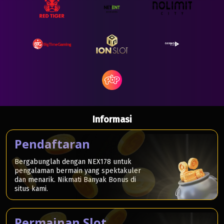
Informasi
Pendaftaran
Bergabunglah dengan NEX178 untuk
pengalaman bermain yang spektakuler
dan menarik. Nikmati Banyak Bonus di
situs kami.
Permainan Slot