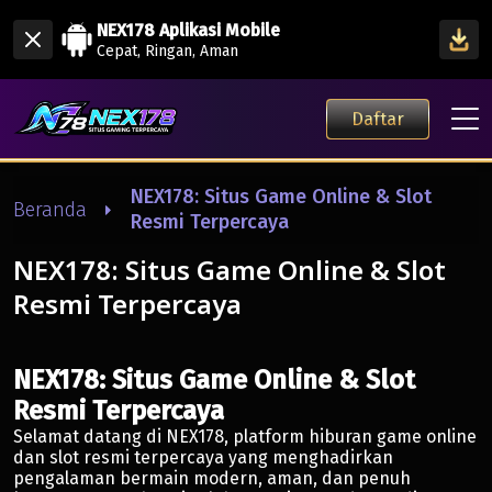
NEX178 Aplikasi Mobile
Cepat, Ringan, Aman
Daftar
NEX178: Situs Game Online & Slot
Beranda
Resmi Terpercaya
NEX178: Situs Game Online & Slot
Resmi Terpercaya
NEX178: Situs Game Online & Slot
Resmi Terpercaya
Selamat datang di NEX178, platform hiburan game online
dan slot resmi terpercaya yang menghadirkan
pengalaman bermain modern, aman, dan penuh