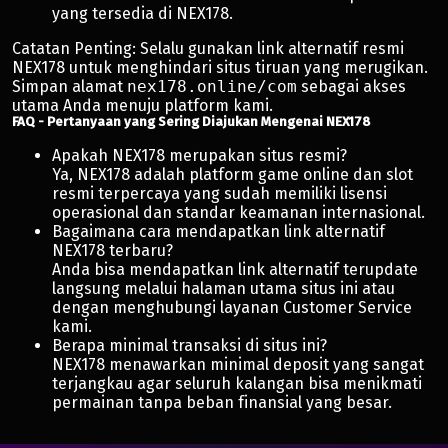
yang tersedia di NEX178.
Catatan Penting: Selalu gunakan link alternatif resmi
NEX178 untuk menghindari situs tiruan yang merugikan.
Simpan alamat
nex178.online/com
sebagai akses
utama Anda menuju platform kami.
FAQ - Pertanyaan yang Sering Diajukan Mengenai NEX178
Apakah NEX178 merupakan situs resmi?
Ya, NEX178 adalah platform game online dan slot
resmi terpercaya yang sudah memiliki lisensi
operasional dan standar keamanan internasional.
Bagaimana cara mendapatkan link alternatif
NEX178 terbaru?
Anda bisa mendapatkan link alternatif terupdate
langsung melalui halaman utama situs ini atau
dengan menghubungi layanan Customer Service
kami.
Berapa minimal transaksi di situs ini?
NEX178 menawarkan minimal deposit yang sangat
terjangkau agar seluruh kalangan bisa menikmati
permainan tanpa beban finansial yang besar.