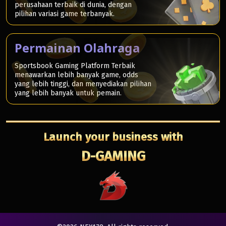
perusahaan terbaik di dunia, dengan
pilihan variasi game terbanyak.
Permainan Olahraga
Sportsbook Gaming Platform Terbaik
menawarkan lebih banyak game, odds
yang lebih tinggi, dan menyediakan pilihan
yang lebih banyak untuk pemain.
Launch your business with
D-GAMING