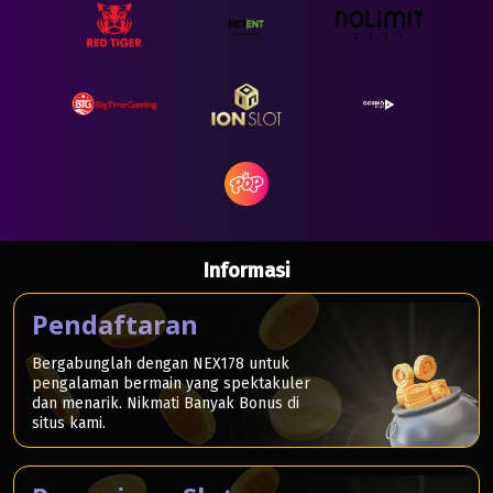
Informasi
Pendaftaran
Bergabunglah dengan NEX178 untuk
pengalaman bermain yang spektakuler
dan menarik. Nikmati Banyak Bonus di
situs kami.