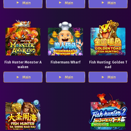
Main
Main
Main
Fish Hunter Monster A
Fishermans Wharf
Fish Hunting: Golden T
waken
oad
Main
Main
Main